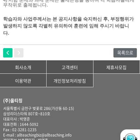
4) 시험 문제와 과제 문제는 출제은행을 통하여 각 학습자들에게
무작위로 출제됩니다.
학습자와 사업주께서는 본 공지사항을 숙지하신 후, 부정행위가
발생하지 않도록 각별히 유의하여 훈련에 임해 주시기 바랍니
다.
회사소개
고객센터
제휴사모집
이용약관
개인정보처리방침
(주)올티칭
서울특별시 금천구 벚꽃로 286(가산동 60-15)
삼성리더스타워 807호~810호
대표이사 : 박영준
대표전화 : 1644-5092
Fax : 02-3281-1235
E-mail : allteachingbiz@allteaching.info