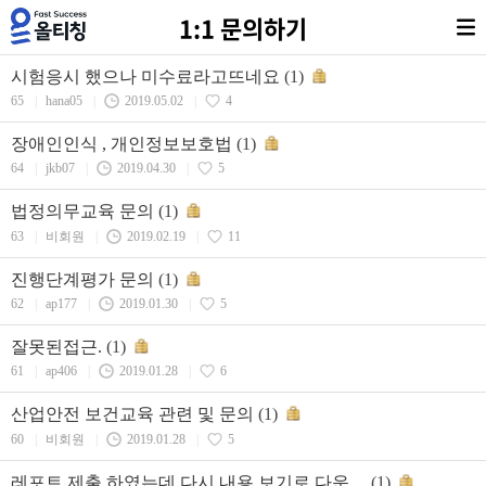
1:1 문의하기
시험응시 했으나 미수료라고뜨네요
(1)
65
|
hana05
|
2019.05.02
|
4
장애인인식 , 개인정보보호법
(1)
64
|
jkb07
|
2019.04.30
|
5
법정의무교육 문의
(1)
63
|
비회원
|
2019.02.19
|
11
진행단계평가 문의
(1)
62
|
ap177
|
2019.01.30
|
5
잘못된접근.
(1)
61
|
ap406
|
2019.01.28
|
6
산업안전 보건교육 관련 및 문의
(1)
60
|
비회원
|
2019.01.28
|
5
레포트 제출 하였는데 다시 내용 보기로 다운…
(1)