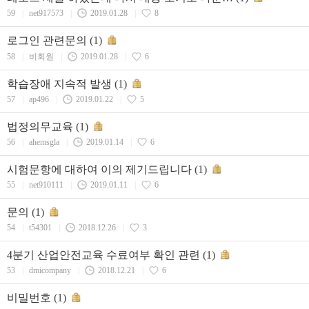
59
|
net917573
|
2019.01.28
|
8
로그인 관련문의
(1)
58
|
비회원
|
2019.01.28
|
6
학습장애 지속적 발생
(1)
57
|
ap496
|
2019.01.22
|
5
법정의무교육
(1)
56
|
ahemsgla
|
2019.01.14
|
6
시험문항에 대하여 이의 제기드립니다
(1)
55
|
net910111
|
2019.01.11
|
6
문의
(1)
54
|
t54301
|
2018.12.26
|
3
4분기 산업안전교육 수료여부 확인 관련
(1)
53
|
dmicompany
|
2018.12.21
|
6
비밀번호
(1)