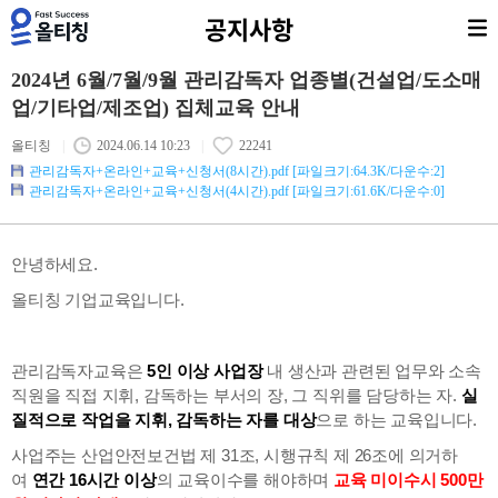
공지사항
2024년 6월/7월/9월 관리감독자 업종별(건설업/도소매
업/기타업/제조업) 집체교육 안내
올티칭
|
2024.06.14 10:23
|
22241
관리감독자+온라인+교육+신청서(8시간).pdf
[파일크기:64.3K/다운수:2]
관리감독자+온라인+교육+신청서(4시간).pdf
[파일크기:61.6K/다운수:0]
안녕하세요.
올티칭 기업교육입니다.
관리감독자교육은
5인 이상 사업장
내 생산과 관련된 업무와 소속
직원을 직접 지휘, 감독하는 부서의 장, 그 직위를 담당하는 자.
실
질적으로 작업을 지휘, 감독하는 자를 대상
으로 하는 교육입니다.
사업주는 산업안전보건법 제 31조, 시행규칙 제 26조에 의거하
여
연간 16시간 이상
의 교육이수를 해야하며
교육 미이수시 500만