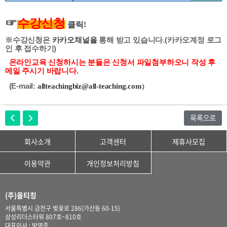
☞
수강신청
클
릭!
※수강신청은
카카오채널
을
통해 받고 있습니다.(카카오계정 로그
인 후 접수하기)
온라인교육 신청하시는 분들은 신청서 파일첨부하오니 작성 후
메일 주시기 바랍니다.
(E-mail:
allteachingbiz@all-teaching.com
)
회사소개
고객센터
제휴사모집
이용약관
개인정보처리방침
(주)올티칭
서울특별시 금천구 벚꽃로 286(가산동 60-15)
삼성리더스타워 807호~810호
대표이사 : 박영준