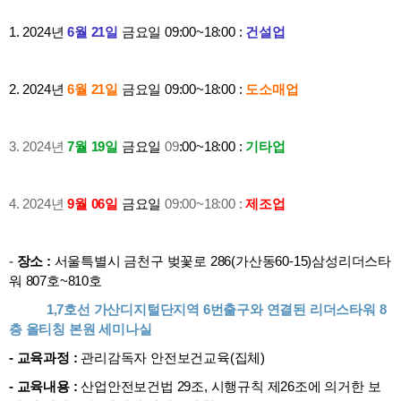
1. 2024년
6월 21일
금요일
09
:00~18:00 :
건설
업
2. 2024년
6월 21일
금요일
09
:00~18:00 :
도소매
업
3. 2024년
7
월 19일
금요일
09
:00~18:00 :
기타업
4.
2024년
9
월 06일
금요일
09
:00~18:00 :
제조업
-
장소 :
서울특별시 금천구 벚꽃로 286(가산동60-15)삼성리더스타
워 807호~810호
1,7호선
가산디지털단지역
6번출구와 연결된 리더스타워 8
층
올티칭
본원 세미나실
- 교육과정 :
관리감독자 안전보건교육(집체)
- 교육내용 :
산업안전보건법 29조, 시행규칙 제26조에 의거한 보